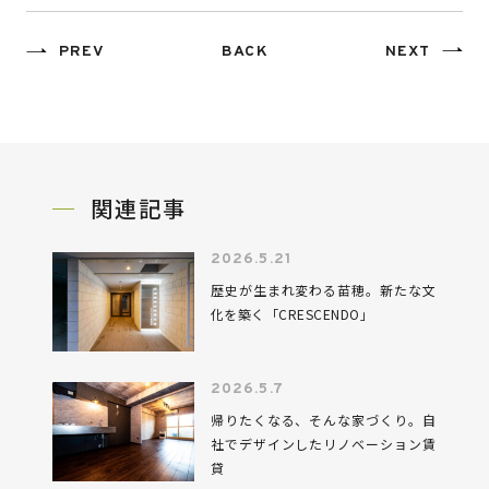
トノジログ
PREV
BACK
NEXT
COMPANY
関連記事
2026.5.21
歴史が生まれ変わる苗穂。新たな文
化を築く「CRESCENDO」
2026.5.7
帰りたくなる、そんな家づくり。自
社でデザインしたリノベーション賃
貸