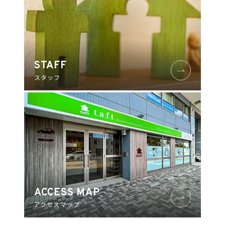
ブッケンログ
タフトラボ
STAFF
トノジログ
スタッフ
COMPANY
ACCESS MAP
アクセスマップ