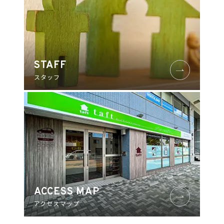
ブッケンログ
タフトラボ
STAFF
トノジログ
スタッフ
COMPANY
ACCESS MAP
アクセスマップ