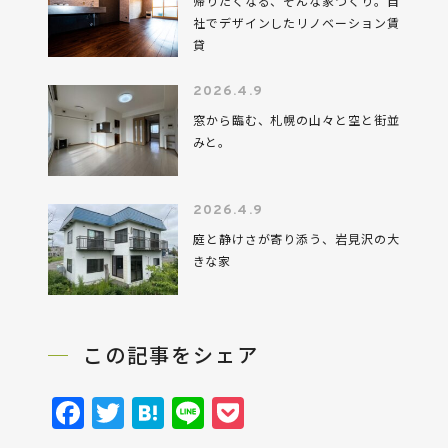
帰りたくなる、そんな家づくり。自
社でデザインしたリノベーション賃
貸
2026.4.9
窓から臨む、札幌の山々と空と街並
みと。
2026.4.9
庭と静けさが寄り添う、岩見沢の大
きな家
この記事をシェア
Facebook
Twitter
Hatena
Line
Pocket
ブッケンログ