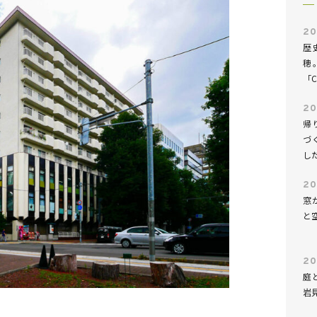
20
歴
穂
「C
20
帰
づ
し
20
窓
と
20
庭
岩