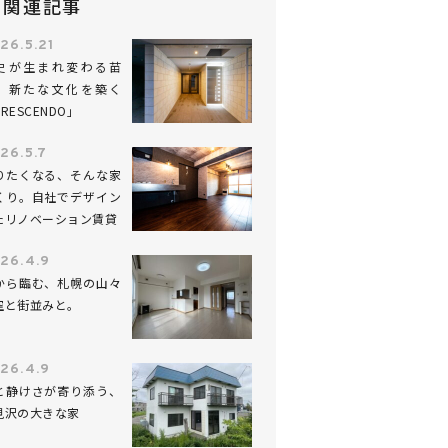
関連記事
26.5.21
史が生まれ変わる苗
。新たな文化を築く
RESCENDO」
26.5.7
りたくなる、そんな家
くり。自社でデザイン
たリノベーション賃貸
26.4.9
から臨む、札幌の山々
空と街並みと。
26.4.9
と静けさが寄り添う、
見沢の大きな家