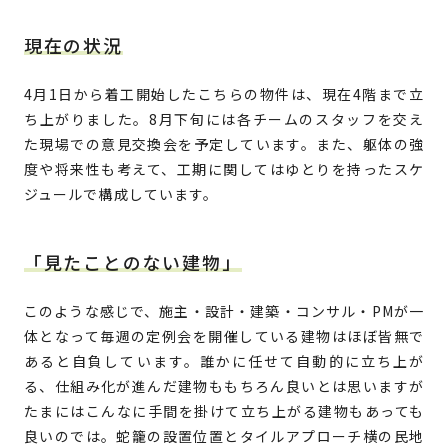
現在の状況
4月1日から着工開始したこちらの物件は、現在4階まで立
ち上がりました。8月下旬には各チームのスタッフを交え
た現場での意見交換会を予定しています。また、躯体の強
度や将来性も考えて、工期に関してはゆとりを持ったスケ
ジュールで構成しています。
「見たことのない建物」
このような感じで、施主・設計・建築・コンサル・PMが一
体となって毎週の定例会を開催している建物はほぼ皆無で
あると自負しています。誰かに任せて自動的に立ち上が
ブッケンログ
る、仕組み化が進んだ建物ももちろん良いとは思いますが
たまにはこんなに手間を掛けて立ち上がる建物もあっても
タフトラボ
良いのでは。蛇籠の設置位置とタイルアプローチ横の民地