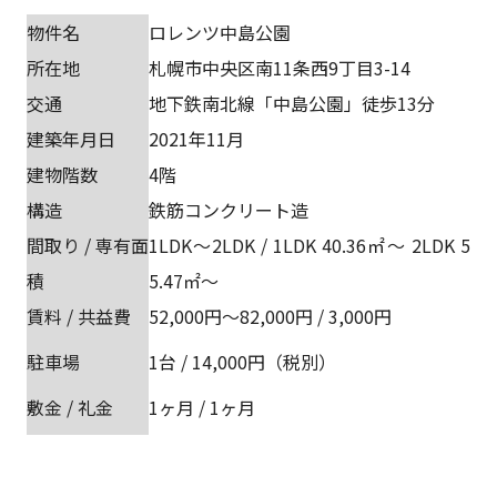
物件名
ロレンツ中島公園
所在地
札幌市中央区南11条西9丁目3-14
交通
地下鉄南北線「中島公園」徒歩13分
建築年月日
2021年11月
建物階数
4階
構造
鉄筋コンクリート造
間取り / 専有面
1LDK～2LDK / 1LDK 40.36㎡～ 2LDK 5
積
5.47㎡～
賃料 / 共益費
52,000円～82,000円 / 3,000円
駐車場
1台 / 14,000円（税別）
敷金 / 礼金
1ヶ月 / 1ヶ月