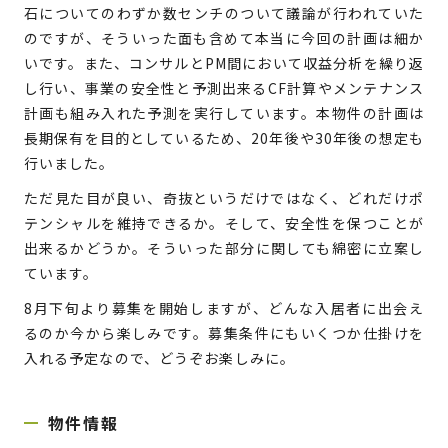
石についてのわずか数センチのついて議論が行われていた
トノジログ
のですが、そういった面も含めて本当に今回の計画は細か
いです。また、コンサルとPM間において収益分析を繰り返
し行い、事業の安全性と予測出来るCF計算やメンテナンス
COMPANY
計画も組み入れた予測を実行しています。本物件の計画は
長期保有を目的としているため、20年後や30年後の想定も
行いました。
ただ見た目が良い、奇抜というだけではなく、どれだけポ
テンシャルを維持できるか。そして、安全性を保つことが
出来るかどうか。そういった部分に関しても綿密に立案し
ています。
8月下旬より募集を開始しますが、どんな入居者に出会え
るのか今から楽しみです。募集条件にもいくつか仕掛けを
入れる予定なので、どうぞお楽しみに。
物件情報