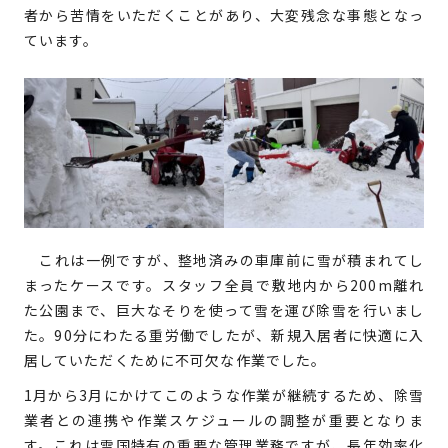
者から苦情をいただくことがあり、大変残念な事態となっ
ています。
ブッケンログ
これは一例ですが、整地済みの車庫前に雪が積まれてし
タフトラボ
まったケースです。スタッフ全員で敷地内から200m離れ
た公園まで、巨大なそりを使って雪を運び除雪を行いまし
た。90分にわたる重労働でしたが、新規入居者に快適に入
トノジログ
居していただくために不可欠な作業でした。
1月から3月にかけてこのような作業が継続するため、除雪
COMPANY
業者との連携や作業スケジュールの調整が重要となりま
す。これは雪国特有の重要な管理業務ですが、長年効率化