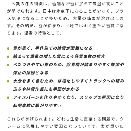
今期の冬の特徴は、極端な降雪に加えて気温が高いこと
が挙げられます。日中は氷点下になることが少なく、プラ
ス気温になることが多いため、大量の降雪が溶け出しま
す。その結果、雪が締まり、平地では固く重たい雪質にな
ります。湿雪の特徴として、
雪が重く、手作業での除雪が困難になる
締まって重量の増した雪による落雪事故の拡大
べたつきやすい雪のため、除雪機が詰まりやすく故障や
停止の原因となる
水分を多く含むため、氷塊化しやすくトラックへの積み
込みや排雪作業にも手間がかかる
アイスバーンを作りやすくなり、スリップの原因になり
転倒事故に繋がりやす
い
これらが挙げられます。どれも生活に直結する問題で、ク
レームに発展しやすい要因となっています。雪が重いた